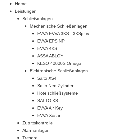
Home
Leistungen
Schließanlagen
Mechanische Schließanlagen
EVVA EVVA 3KS-, 3KSplus
EVVA EPS NP
EVVA 4KS
ASSA ABLOY
KESO 40000S Omega
Elektronische Schließanlagen
Salto XS4
Salto Neo Zylinder
Hotelschließsysteme
SALTO KS
EVVA Air Key
EVVA Xesar
Zutrittskontrolle
Alarmanlagen
Tresore