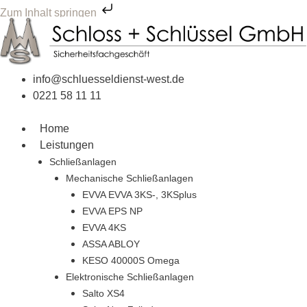
Zum Inhalt springen
Zum
Inhalt
springen
info@schluesseldienst-west.de
0221 58 11 11
Home
Leistungen
Schließanlagen
Mechanische Schließanlagen
EVVA EVVA 3KS-, 3KSplus
EVVA EPS NP
EVVA 4KS
ASSA ABLOY
KESO 40000S Omega
Elektronische Schließanlagen
Salto XS4