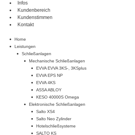
Infos
Kundenbereich
Kundenstimmen
Kontakt
Home
Leistungen
Schließanlagen
Mechanische Schließanlagen
EVVA EVVA 3KS-, 3KSplus
EVVA EPS NP
EVVA 4KS
ASSA ABLOY
KESO 40000S Omega
Elektronische Schließanlagen
Salto XS4
Salto Neo Zylinder
Hotelschließsysteme
SALTO KS