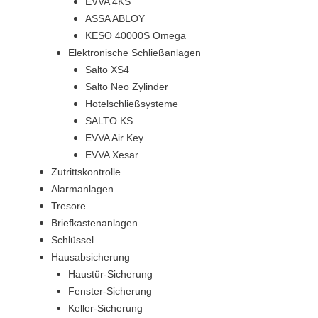
EVVA 4KS
ASSA ABLOY
KESO 40000S Omega
Elektronische Schließanlagen
Salto XS4
Salto Neo Zylinder
Hotelschließsysteme
SALTO KS
EVVA Air Key
EVVA Xesar
Zutrittskontrolle
Alarmanlagen
Tresore
Briefkastenanlagen
Schlüssel
Hausabsicherung
Haustür-Sicherung
Fenster-Sicherung
Keller-Sicherung