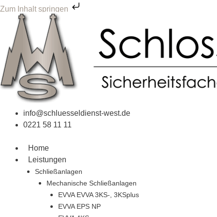
Zum Inhalt springen
Zum
Inhalt
springen
info@schluesseldienst-west.de
0221 58 11 11
Home
Leistungen
Schließanlagen
Mechanische Schließanlagen
EVVA EVVA 3KS-, 3KSplus
EVVA EPS NP