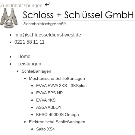
Zum Inhalt springen
Zum
Inhalt
springen
info@schluesseldienst-west.de
0221 58 11 11
Home
Leistungen
Schließanlagen
Mechanische Schließanlagen
EVVA EVVA 3KS-, 3KSplus
EVVA EPS NP
EVVA 4KS
ASSA ABLOY
KESO 40000S Omega
Elektronische Schließanlagen
Salto XS4