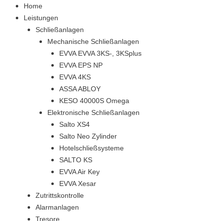
Home
Leistungen
Schließanlagen
Mechanische Schließanlagen
EVVA EVVA 3KS-, 3KSplus
EVVA EPS NP
EVVA 4KS
ASSA ABLOY
KESO 40000S Omega
Elektronische Schließanlagen
Salto XS4
Salto Neo Zylinder
Hotelschließsysteme
SALTO KS
EVVA Air Key
EVVA Xesar
Zutrittskontrolle
Alarmanlagen
Tresore